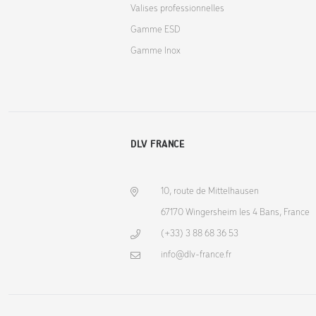
Valises professionnelles
Gamme ESD
Gamme Inox
DLV FRANCE
10, route de Mittelhausen
67170 Wingersheim les 4 Bans, France
(+33) 3 88 68 36 53
info@dlv-france.fr