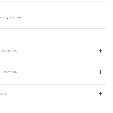
urets
,
Tabourets
es techniques
'assise : Ø 36 cm
ider, Ø 43 cm, avec repose-pieds
 & matériaux
e réglable (poignée) : 47 - 60 cm, 56 - 75 cm ou 63 - 89 cm au choix
 : plastique moulé
raison
lis plat (non monté)
le sans outils