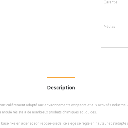
Garantie
5 ans
Médias
Kappa-
Description
 particulièrement adapté aux environnements exigeants et aux activités industri
ue moulé résiste à de nombreux produits chimiques et liquides.
sa base fixe en acier et son repose-pieds, ce siège se règle en hauteur et s’adapte à