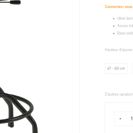
Connectez-vou
Idéal dan
Assise ro
Base sta
Hauteur d’assise
47 - 60 cm
D'autres variatio
-