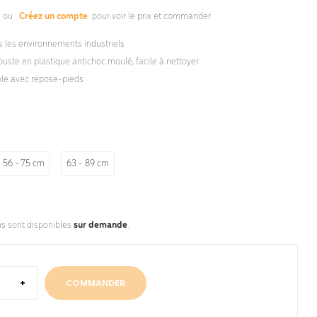
s
ou
Créez un compte
pour voir le prix et commander.
s les environnements industriels
buste en plastique antichoc moulé, facile à nettoyer
ble avec repose-pieds
56 - 75 cm
63 - 89 cm
ns sont disponibles
sur demande
.
+
COMMANDER