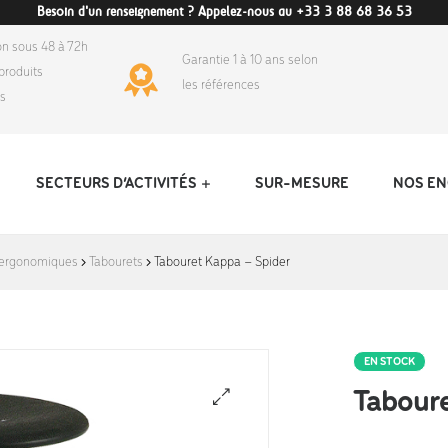
Besoin d'un renseignement ? Appelez-nous au +33 3 88 68 36 53
on sous 48 à 72h
Garantie 1 à 10 ans selon
produits
les références
ds
SECTEURS D’ACTIVITÉS
SUR-MESURE
NOS E
 ergonomiques
Tabourets
Tabouret Kappa – Spider
EN STOCK
Taboure