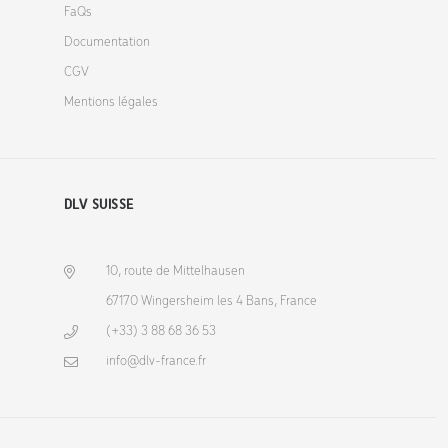
FaQs
Documentation
CGV
Mentions légales
DLV SUISSE
10, route de Mittelhausen
67170 Wingersheim les 4 Bans, France
(+33) 3 88 68 36 53
info@dlv-france.fr