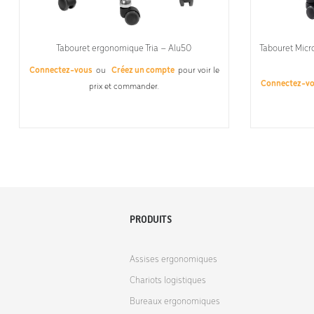
Tabouret ergonomique Tria – Alu50
Tabouret Micr
Connectez-vous
ou
Créez un compte
pour voir le
Connectez-v
prix et commander.
PRODUITS
Assises ergonomiques
Chariots logistiques
Bureaux ergonomiques