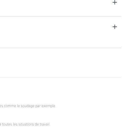
https://dlv-france.fr/wp-content/uploads/2022/10/Tabouret-
Spider-DLV-FT.pdf;
elles comme le soudage par exemple.
 toutes les situations de travail.