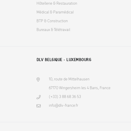
Hôtellerie & Restauration
Médical & Paramédical
BTP & Construction
Bureaux & Télétravail
DLV BELGIQUE - LUXEMBOURG
10, route de Mittelhausen
67170 Wingersheim les 4 Bans, France
(+33) 3 88 68 36 53
info@dlv-france.fr