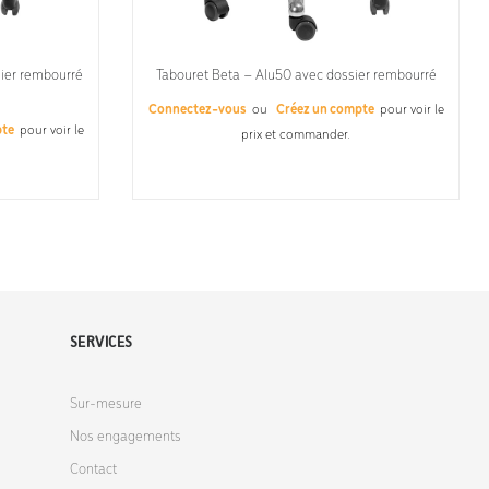
ier rembourré
Tabouret Beta – Alu50 avec dossier rembourré
Connectez-vous
ou
Créez un compte
pour voir le
pte
pour voir le
prix et commander.
SERVICES
Sur-mesure
Nos engagements
Contact