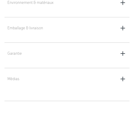
Environnement & matériaux
Matériau : tôle aluzinc
Emballage & livraison
Coloris : gris
Livraison en colis plat (non monté)
Garantie
5 ans
Médias
https://dlv-france.fr/wp-
content/uploads/2022/04/KM2500-KM2501-notice-
montage.pdf;