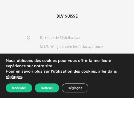
DLV SUISSE
10, route de Mittelhausen
67170 Wingersheim les 4 Bans, France
(+33) 3 88 68 36 53
Nous utilisons des cookies pour vous offrir la meilleure
info@dlv-france.fr
expérience sur notre site.
Pour en savoir plus sur l'utilisation des cookies, aller dans
réglages
.
Accepter
Refuser
Réglages
Produits
Commande
Compte
Recherche
NEWSLETTER