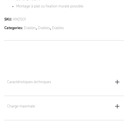
Montage à plat ou fixation murale possible
SKU:
KM2501
Categories:
Diables
,
Diables
,
Diables
Caractéristiques techniques
Dimensions totales (L x l x h) : 450 x 397 x 624 mm
Charge maximale
Diamètre intérieur : Ø 285 mm
25 L
Poids : 5 kg