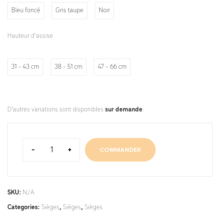
Bleu foncé
Gris taupe
Noir
Hauteur d’assise
31 - 43 cm
38 - 51 cm
47 - 66 cm
D'autres variations sont disponibles
sur demande
.
-
+
COMMANDER
SKU:
N/A
Categories:
Sièges
,
Sièges
,
Sièges