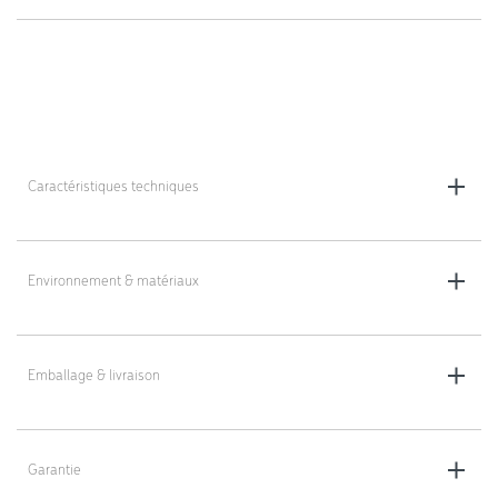
Caractéristiques techniques
Dimensions du dossier (L x l) : 43 x 40 cm
Dimensions de l’assise (L x l) : 46 x 41 cm
Environnement & matériaux
Base plastique antichoc : Ø 60 cm
Roulettes : easy-rolling, Ø 50 mm
Matériau : plastique
Coloris : noir, bleu foncé ou gris taupe au choix
Emballage & livraison
Hauteur d’assise réglable (poignée) : 31 - 43 cm, 38 - 51 cm ou 47 - 66
cm au choix
Livraison en colis plat (non monté)
Assemblage facile sans outils
Poids : 5 kg
Garantie