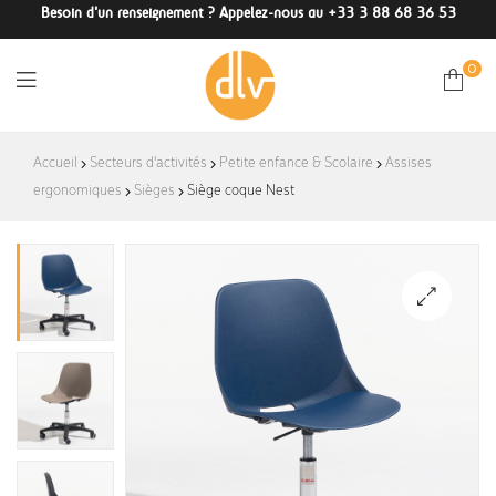
Besoin d'un renseignement ? Appelez-nous au +33 3 88 68 36 53
0
DLV-
Accueil
Secteurs d'activités
Petite enfance & Scolaire
Assises
ergonomiques
Sièges
Siège coque Nest
France