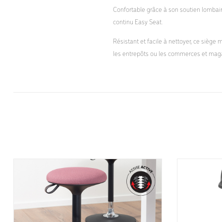
Confortable grâce à son soutien lombair
continu Easy Seat.
Résistant et facile à nettoyer, ce siège
les entrepôts ou les commerces et mag