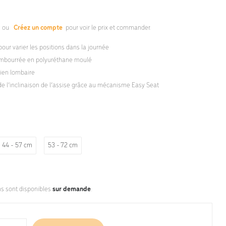
s
ou
Créez un compte
pour voir le prix et commander.
pour varier les positions dans la journée
embourrée en polyuréthane moulé
tien lombaire
e l’inclinaison de l’assise grâce au mécanisme Easy Seat
44 - 57 cm
53 - 72 cm
ns sont disponibles
sur demande
.