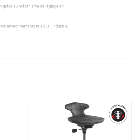
ison grâce au mécanisme de réglage en
ers environnements tels que l’industrie,