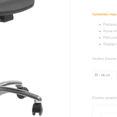
Connectez-vou
Pratique 
Assise r
Petit sou
Réglage d
Hauteur d’assise
39 - 46 cm
D'autres variatio