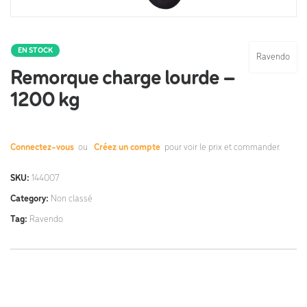
EN STOCK
Ravendo
Remorque charge lourde –
1200 kg
Connectez-vous
ou
Créez un compte
pour voir le prix et commander.
SKU:
144007
Category:
Non classé
Tag:
Ravendo