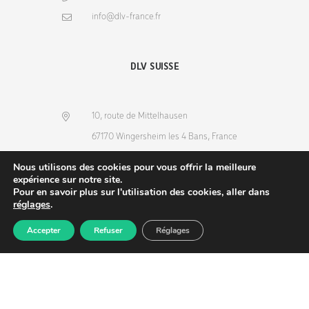
info@dlv-france.fr
DLV SUISSE
10, route de Mittelhausen
67170 Wingersheim les 4 Bans, France
(+33) 3 88 68 36 53
Nous utilisons des cookies pour vous offrir la meilleure
info@dlv-france.fr
expérience sur notre site.
Pour en savoir plus sur l'utilisation des cookies, aller dans
réglages
.
Accepter
Refuser
Réglages
Produits
Commande
Compte
Recherche
NEWSLETTER