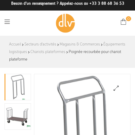
Besoin d'un renseignement ? Appelez-nous au +33 3 88 68 36 53
0
DLV-
Accueil
Secteurs d'activités
Magasins & Commerces
Équipements
logistiques
Chariots plateformes
France
Poignée recourbée pour chariot
plateforme