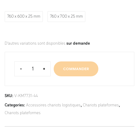
760 x 600 x 25 mm
760 x 700 x 25 mm
D'autres variations sont disponibles
sur demande
.
-
+
COMMANDER
SKU:
V-KM7731-44
Categories:
Accessoires chariots logistiques
,
Chariots plateformes
,
Chariots plateformes