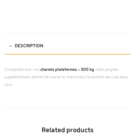
DESCRIPTION
Compatible avec nos
chariots plateformes – 500 kg
,
cette poignée
supplémentaire permet de manier le chariot plus facilement dans les deux
sens.
Related products