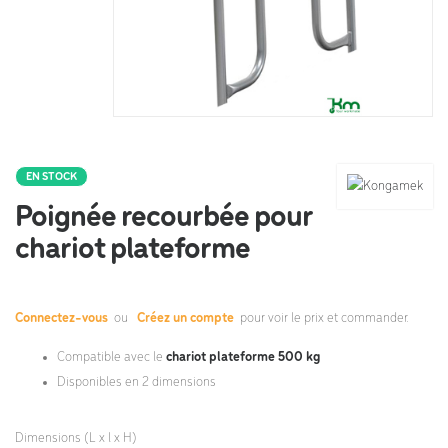
EN STOCK
Poignée recourbée pour
chariot plateforme
Connectez-vous
ou
Créez un compte
pour voir le prix et commander.
Compatible avec le
chariot plateforme 500 kg
Disponibles en 2 dimensions
Dimensions (L x l x H)