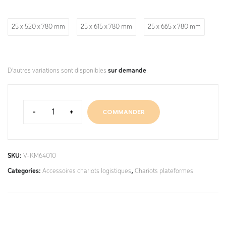
25 x 520 x 780 mm
25 x 615 x 780 mm
25 x 665 x 780 mm
D'autres variations sont disponibles
sur demande
.
-
+
COMMANDER
SKU:
V-KM64010
Categories:
Accessoires chariots logistiques
,
Chariots plateformes