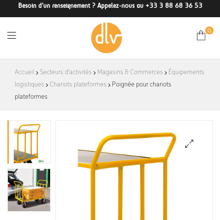
Besoin d'un renseignement ? Appelez-nous au +33 3 88 68 36 53
0
DLV-
Accueil
Secteurs d'activités
Magasins & Commerces
Équipements
logistiques
Chariots plateformes
France
Poignée pour chariots
plateformes