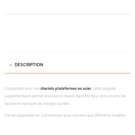
https://dlv-france.fr/wp-
content/uploads/2022/04/KM144400-notice-montage.pdf;
DESCRIPTION
Compatible avec nos
chariots plateformes en acier
, cette poignée
supplémentaire permet d’utiliser le chariot dans les deux sens et ainsi de
faciliter le transport de charges lourdes.
Elle est disponible en 3 dimensions pour convenir aux différents modèles.