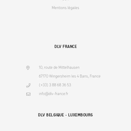
Mentions légales
DLV FRANCE
10, route de Mittelhausen
67170 Wingersheim les 4 Bans, France
(+33) 3 88 68 36 53
info@dlv-france.fr
DLV BELGIQUE - LUXEMBOURG