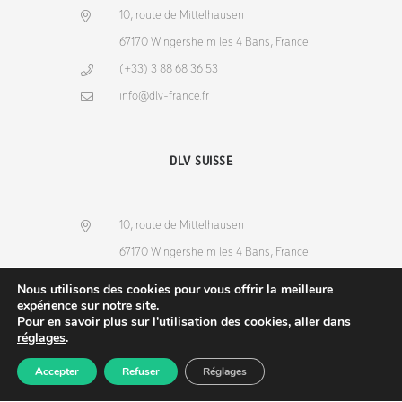
10, route de Mittelhausen
67170 Wingersheim les 4 Bans, France
(+33) 3 88 68 36 53
info@dlv-france.fr
DLV SUISSE
10, route de Mittelhausen
67170 Wingersheim les 4 Bans, France
(+33) 3 88 68 36 53
Nous utilisons des cookies pour vous offrir la meilleure
expérience sur notre site.
info@dlv-france.fr
Pour en savoir plus sur l'utilisation des cookies, aller dans
réglages
.
Accepter
Refuser
Réglages
Produits
Commande
Compte
Recherche