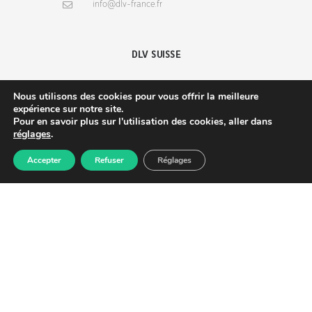
info@dlv-france.fr
DLV SUISSE
Nous utilisons des cookies pour vous offrir la meilleure
10, route de Mittelhausen
expérience sur notre site.
Pour en savoir plus sur l'utilisation des cookies, aller dans
67170 Wingersheim les 4 Bans, France
réglages
.
(+33) 3 88 68 36 53
Accepter
Refuser
Réglages
info@dlv-france.fr
Produits
Commande
Compte
Recherche
NEWSLETTER