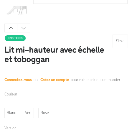
EN STOCK
Flexa
Lit mi-hauteur avec échelle
et toboggan
Connectez-vous
ou
Créez un compte
pour voir le prix et commander.
Couleur
Blanc
Vert
Rose
Version