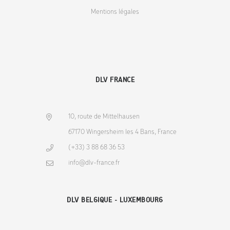
Mentions légales
DLV FRANCE
10, route de Mittelhausen
67170 Wingersheim les 4 Bans, France
(+33) 3 88 68 36 53
info@dlv-france.fr
DLV BELGIQUE - LUXEMBOURG