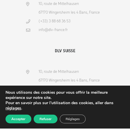
10, route de Mittelhausen
67170 Wingersheim les 4 Bans, France
(+33) 3 88 68 36 53
info@dlv-france.fr
DLV SUISSE
10, route de Mittelhausen
67170 Wingersheim les 4 Bans, France
(+33) 3 88 68 36 53
Nous utilisons des cookies pour vous offrir la meilleure
expérience sur notre site.
info@dlv-france.fr
Pour en savoir plus sur l'utilisation des cookies, aller dans
réglages
.
Accepter
Refuser
Réglages
Produits
Commande
Compte
Recherche