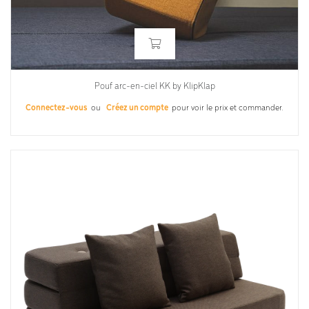
Pouf arc-en-ciel KK by KlipKlap
Connectez-vous
ou
Créez un compte
pour voir le prix et commander.