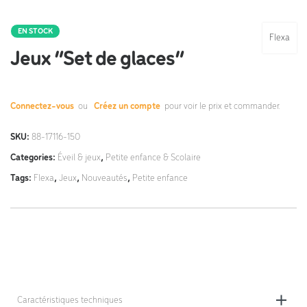
EN STOCK
Flexa
Jeux “Set de glaces”
Connectez-vous
ou
Créez un compte
pour voir le prix et commander.
SKU:
88-17116-150
Categories:
Éveil & jeux
,
Petite enfance & Scolaire
Tags:
Flexa
,
Jeux
,
Nouveautés
,
Petite enfance
Caractéristiques techniques