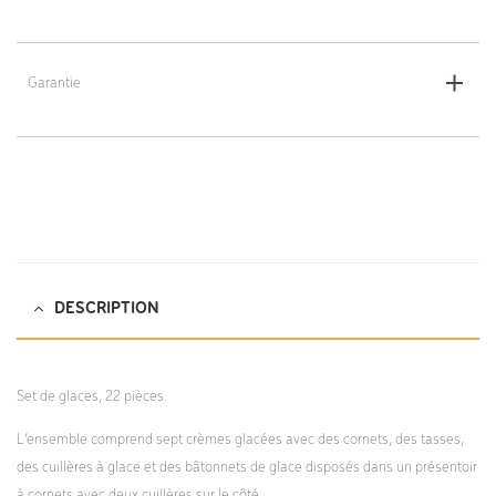
Dimensions : 25 x 17 x 15 cm
Poids : 1,4 kg
Garantie
2 ans
DESCRIPTION
Set de glaces, 22 pièces.
L’ensemble comprend sept crèmes glacées avec des cornets, des tasses,
des cuillères à glace et des bâtonnets de glace disposés dans un présentoir
à cornets avec deux cuillères sur le côté.