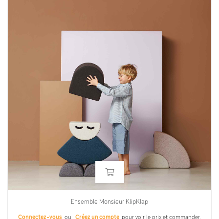
Ensemble Monsieur KlipKlap
Connectez-vous
ou
Créez un compte
pour voir le prix et commander.