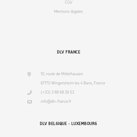
CGV
Mentions légales
DLV FRANCE
10, route de Mittelhausen
67170 Wingersheim les 4 Bans, France
(+33) 3 88 68 36 53
info@dlv-france.fr
DLV BELGIQUE - LUXEMBOURG