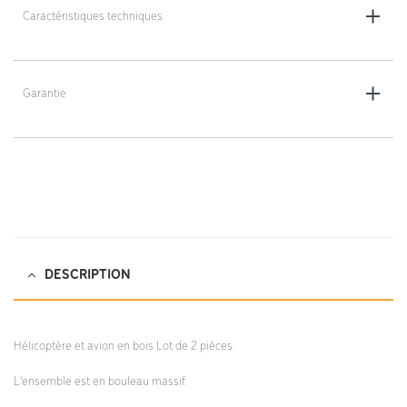
Caractéristiques techniques
Dimensions : 12 x 13 x 11 cm
Poids : 0,667 kg
Garantie
2 ans
DESCRIPTION
Hélicoptère et avion en bois Lot de 2 pièces.
L’ensemble est en bouleau massif.