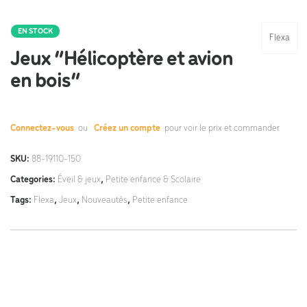
EN STOCK
Flexa
Jeux “Hélicoptère et avion
en bois”
Connectez-vous
ou
Créez un compte
pour voir le prix et commander.
SKU:
88-19110-150
Categories:
Éveil & jeux
,
Petite enfance & Scolaire
Tags:
Flexa
,
Jeux
,
Nouveautés
,
Petite enfance