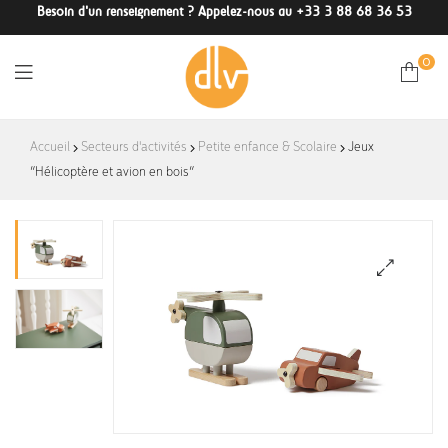
Besoin d'un renseignement ? Appelez-nous au +33 3 88 68 36 53
0
DLV-
Accueil
Secteurs d'activités
Petite enfance & Scolaire
Jeux
“Hélicoptère et avion en bois”
France