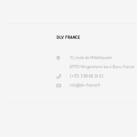
DLV FRANCE
10, route de Mittelhausen
67170 Wingersheim les 4 Bans, France
(+33) 3 88 68 36 53
info@dlv-france.fr