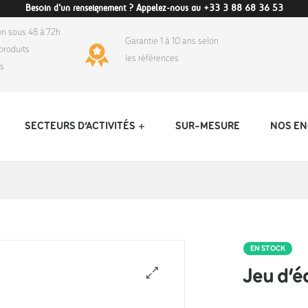
Besoin d'un renseignement ? Appelez-nous au +33 3 88 68 36 53
on sous 48 à 72h
Garantie 1 à 10 ans selon
produits
les références
ds
SECTEURS D’ACTIVITÉS
SUR-MESURE
NOS E
EN STOCK
Jeu d’é