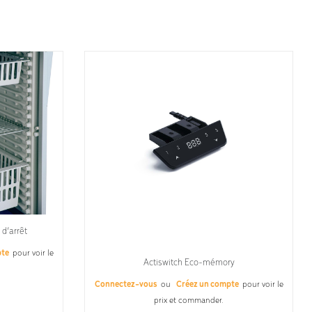
 d’arrêt
pte
pour voir le
Actiswitch Eco-mémory
Connectez-vous
ou
Créez un compte
pour voir le
prix et commander.