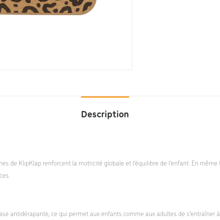
Description
ones de KlipKlap renforcent la motricité globale et l’équilibre de l’enfant. En mêm
ces.
se antidérapante, ce qui permet aux enfants comme aux adultes de s’entraîner à l’