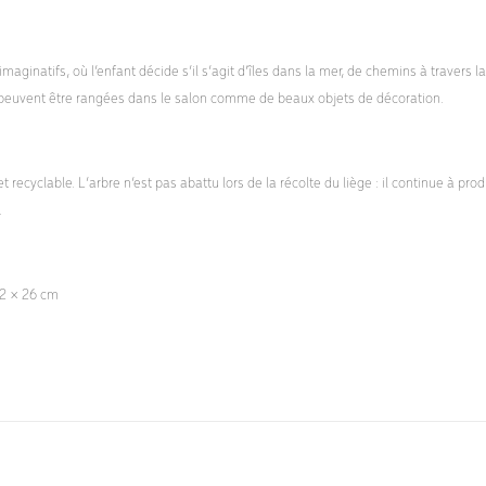
maginatifs, où l’enfant décide s’il s’agit d’îles dans la mer, de chemins à travers l
es peuvent être rangées dans le salon comme de beaux objets de décoration.
 recyclable. L’arbre n’est pas abattu lors de la récolte du liège : il continue à pro
.
22 × 26 cm