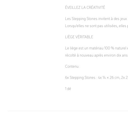
ÉVEILLEZ LA CRÉATIVITÉ
Les Stepping Stones invitent à des jeux i
Lorsqu’elles ne sont pas utilisées, ell
LIÈGE VÉRITABLE
Le liège est un matériau 100 % naturel et
récolté à nouveau après environ dix ans
Contenu :
6x Stepping Stones : 4x 14 × 26 cm, 2x 
1 dé