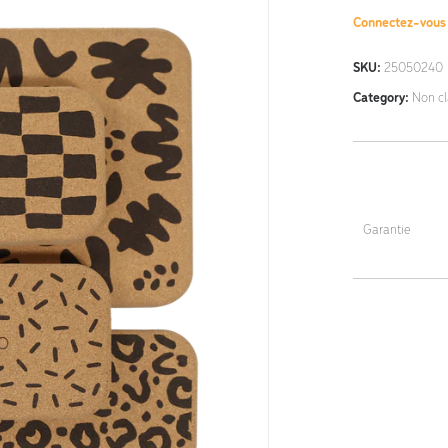
Connectez-vou
SKU:
25050240
Category:
Non c
Garantie
5 ans