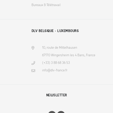
Bureaux & Télétravail
DLV BELGIQUE - LUXEMBOURG
10, route de Mittelhausen
67170 Wingersheim les 4 Bans, France
(+33) 3 88 68 36 53
info@dlv-france.fr
NEWSLETTER