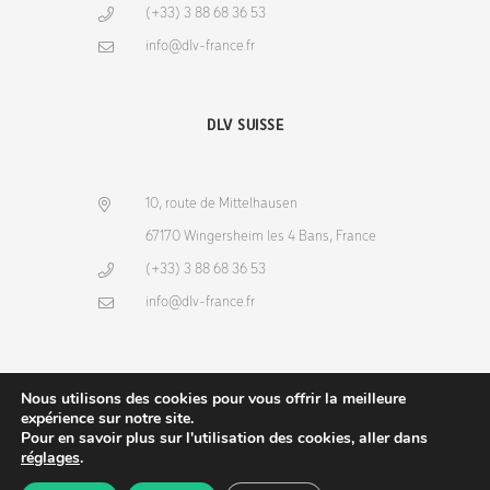
(+33) 3 88 68 36 53
info@dlv-france.fr
DLV SUISSE
10, route de Mittelhausen
67170 Wingersheim les 4 Bans, France
(+33) 3 88 68 36 53
info@dlv-france.fr
Nous utilisons des cookies pour vous offrir la meilleure
expérience sur notre site.
Pour en savoir plus sur l'utilisation des cookies, aller dans
NEWSLETTER
réglages
.