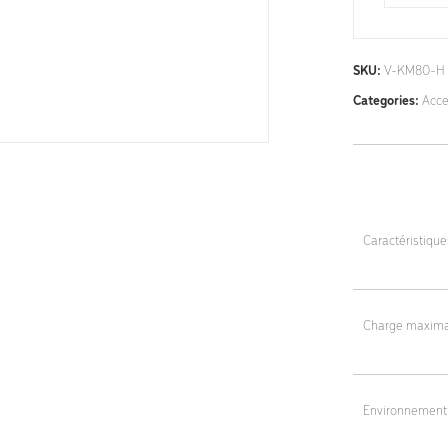
SKU:
V-KM80-H
Categories:
Acce
Caractéristiqu
Dimensions tota
Charge maxima
Poids : 10 kg
100 kg
Environnement