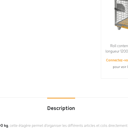
Roll conten
longueur 1200
– Mailla
Connectez-v
pour voir 
Description
00 kg
, cette étagère permet d’organiser les différents articles et colis directement s