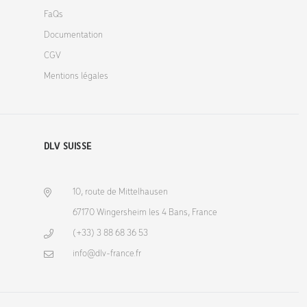
FaQs
Documentation
CGV
Mentions légales
DLV SUISSE
10, route de Mittelhausen
67170 Wingersheim les 4 Bans, France
(+33) 3 88 68 36 53
info@dlv-france.fr