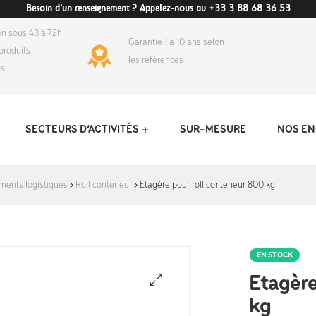
Besoin d'un renseignement ? Appelez-nous au +33 3 88 68 36 53
on sous 48 à 72h
Garantie 1 à 10 ans selon
produits
les références
ds
SECTEURS D’ACTIVITÉS
SUR-MESURE
NOS E
ments logistiques
Roll conteneur
Etagère pour roll conteneur 800 kg
EN STOCK
Etagère
kg