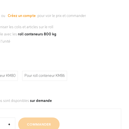
s
ou
Créez un compte
pour voir le prix et commander.
iser les colis et articles sur le roll
le avec les
roll conteneurs 800 kg
l’unité
eneur KM80
Pour roll conteneur KM86
ns sont disponibles
sur demande
.
+
COMMANDER