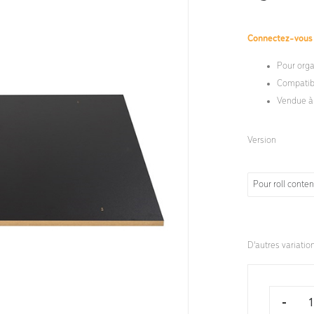
Connectez-vou
Pour organ
Compatib
Vendue à 
Version
Pour roll cont
D'autres variatio
-