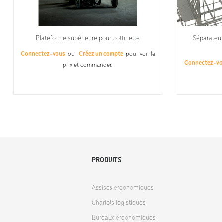
Plateforme supérieure pour trottinette
Séparateur
Connectez-vous
ou
Créez un compte
pour voir le
Connectez-v
prix et commander.
PRODUITS
Assises ergonomiques
Chariots logistiques
Bureaux ergonomiques