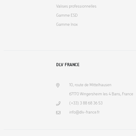
Valises professionnelles
Gamme ESD
Gamme Inox
DLV FRANCE
10, route de Mittelhausen
67170 Wingersheim les 4 Bans, France
(+33) 3 88 68 36 53
info@dlv-france.fr