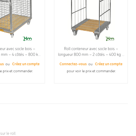
eur avec socle bois –
Roll conteneur avec socle bois –
 mm – 4 côtés – 800 kg
longueur 800 mm – 2 côtés – 400 kg –
ge 65 x 65 mm, Non
Non
ous
ou
Créez un compte
Connectez-vous
ou
Créez un compte
le prix et commander.
pour voir le prix et commander.
ur le roll.