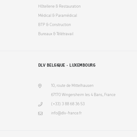
Hôtellerie & Restauration
Médical & Paramédical
BTP & Construction
Bureaux & Télétravail
DLV BELGIQUE - LUXEMBOURG
10, route de Mittelhausen
67170 Wingersheim les 4 Bans, France
(+33) 3 88 68 36 53
info@dlv-france.fr