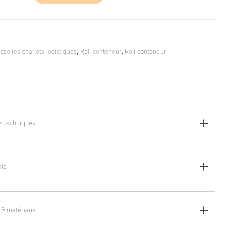
ssoires chariots logistiques
,
Roll conteneur
,
Roll conteneur
es techniques
les (L x l x h) : 1100 x 700 x 25 mm
le
 & matériaux