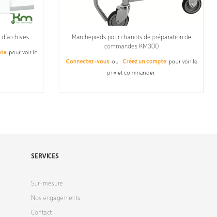
s d’archives
Marchepieds pour chariots de préparation de
commandes KM300
pte
pour voir le
Connectez-vous
ou
Créez un compte
pour voir le
prix et commander.
SERVICES
Sur-mesure
Nos engagements
Contact