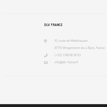
DLV FRANCE
10, route de Mittelhausen
67170 Wingersheim les 4 Bans, France
(+33) 3 88 68 36 53
info@dlv-france.fr