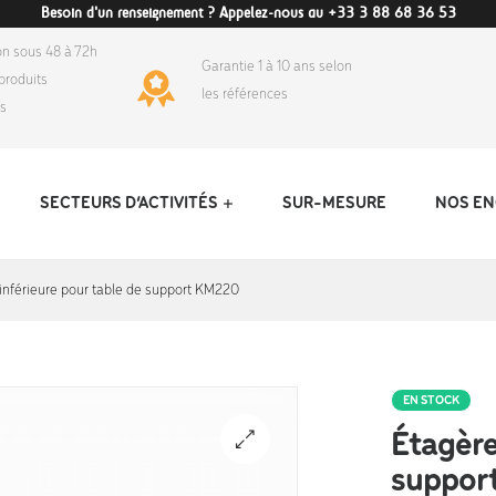
Besoin d'un renseignement ? Appelez-nous au +33 3 88 68 36 53
on sous 48 à 72h
Garantie 1 à 10 ans selon
produits
les références
ds
SECTEURS D’ACTIVITÉS
SUR-MESURE
NOS E
inférieure pour table de support KM220
EN STOCK
Étagère
suppor