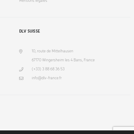
Mentions légales
DLV SUISSE
10, route de Mittelhausen
67170 Wingersheim les 4 Bans, France
(+33) 3 88 68 36 53
info@dlv-france.fr