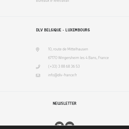
Bureaux & Télétravail
DLV BELGIQUE - LUXEMBOURG
10, route de Mittelhausen
67170 Wingersheim les 4 Bans, France
(+33) 3 88 68 36 53
info@dlv-france.fr
NEWSLETTER