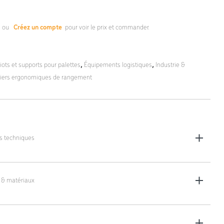
s
ou
Créez un compte
pour voir le prix et commander.
iots et supports pour palettes
,
Équipements logistiques
,
Industrie &
liers ergonomiques de rangement
es techniques
soutien KM220
les (L x l x H) : 1206 x 806 x 40 mm
 & matériaux