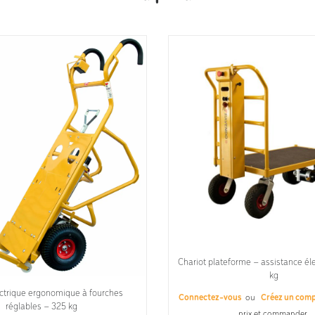
Chariot plateforme – assistance él
kg
ectrique ergonomique à fourches
Connectez-vous
ou
Créez un com
réglables – 325 kg
prix et commander.