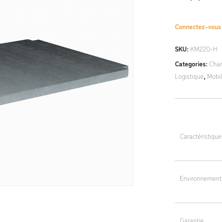
Connectez-vou
SKU:
KM220-H
Categories:
Char
Logistique
,
Mobi
Caractéristiqu
Pour table de 
Dimensions tota
Environnement
Poids : 13,5 kg
Aluzinc
Garantie