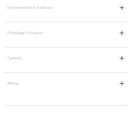
Coloris : électro-galvanisé
Environnement & matériaux
Poids : 7,5 kg
Norme : IEC 61340-5-1
Certification : approuvé par l'Institut Technique de Suède - RISE (SP)
Emballage & livraison
Livraison en colis plat (non monté)
Garantie
Garantie 5 ans
Médias
https://dlv-france.fr/wp-
content/uploads/2022/04/KM673-notice-montage.pdf;