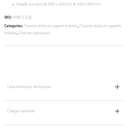
Adapté aux bacs de 600 x 400 mm et 400 x 300 mm
SKU:
KM673-ESD
Categories:
Chariots dollys et support mobiles
,
Chariots dollys et supports
mobiles
,
Chariots logistiques
Caractéristiques techniques
Dimensions totales (L x l x h) : 600 x 400 x 160 mm
Charge maximale
Roulettes : 4 pivotantes, Ø 100 mm
Charge maximale : 300 kg