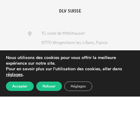
DLV SUISSE
10, route de Mittelhausen
67170 Wingersheim les 4 Bans, France
(+33) 3 88 68 36 53
Nous utilisons des cookies pour vous offrir la meilleure
info@dlv-france.fr
expérience sur notre site.
Pour en savoir plus sur l'utilisation des cookies, aller dans
réglages
.
Accepter
Refuser
Réglages
Produits
Commande
Compte
Recherche
NEWSLETTER