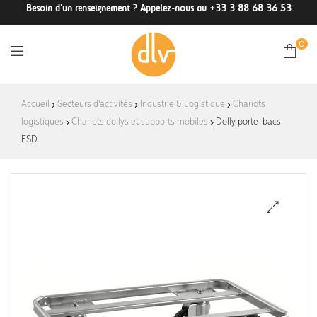
Besoin d'un renseignement ? Appelez-nous au +33 3 88 68 36 53
0
DLV-
Accueil
Secteurs d'activités
Industrie & Logistique
Chariots
logistiques
Chariots dollys et supports mobiles
France
Dolly porte-bacs
ESD