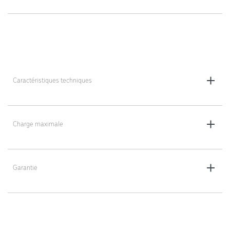
Caractéristiques techniques
Dimensions : 40 x 50 x 150 cm
Poids : 65 kg
Charge maximale
325 kg
Garantie
2 ans