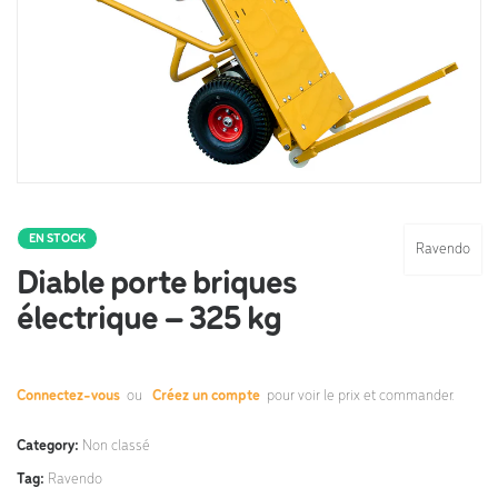
EN STOCK
Ravendo
Diable porte briques
électrique – 325 kg
Connectez-vous
ou
Créez un compte
pour voir le prix et commander.
Category:
Non classé
Tag:
Ravendo