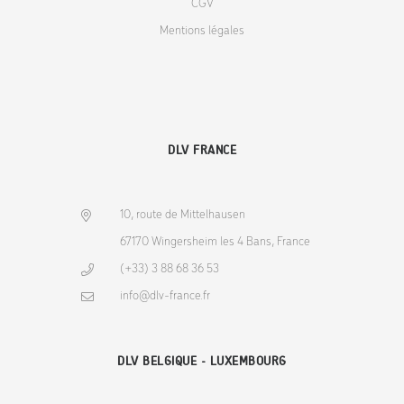
CGV
Mentions légales
DLV FRANCE
10, route de Mittelhausen
67170 Wingersheim les 4 Bans, France
(+33) 3 88 68 36 53
info@dlv-france.fr
DLV BELGIQUE - LUXEMBOURG