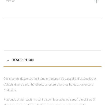
Médias
https://dlv-france.fr/wp-
content/uploads/2022/04/chariots-etageres-notice-
montage.pdf;
DESCRIPTION
Ces chariots dessertes facilitent le transport de vaisselle, d’ustensiles et
d’objets divers dans l’hôtellerie, la restauration, les bureaux ou encore
l’industrie.
Pratiques et compacts, ils sont disponibles avec ou sans frein et 2 ou 3