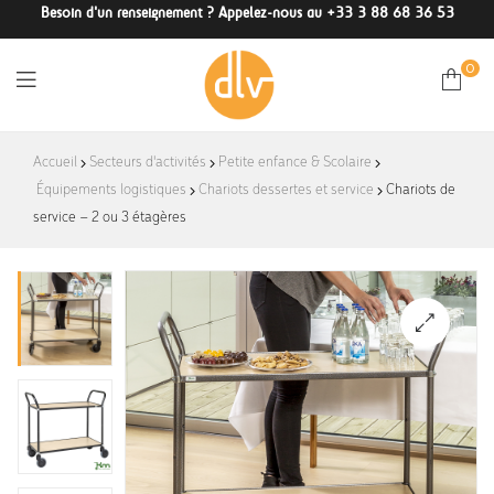
Besoin d'un renseignement ? Appelez-nous au +33 3 88 68 36 53
0
DLV-
Accueil
Secteurs d'activités
Petite enfance & Scolaire
Équipements logistiques
Chariots dessertes et service
France
Chariots de
service – 2 ou 3 étagères