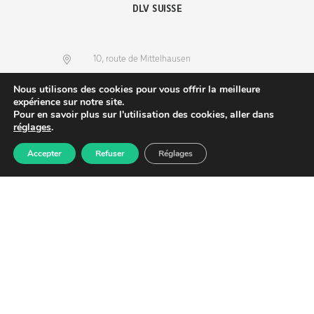
DLV SUISSE
10, route de Mittelhausen
67170 Wingersheim les 4 Bans, France
Nous utilisons des cookies pour vous offrir la meilleure
expérience sur notre site.
(+33) 3 88 68 36 53
Pour en savoir plus sur l'utilisation des cookies, aller dans
info@dlv-france.fr
réglages
.
Accepter
Refuser
Réglages
Produits
Commande
Compte
Recherche
NEWSLETTER
Copyright © 2026
DLV-France
. Tous droits réservés.