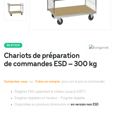
EN STOCK
Chariots de préparation
de commandes ESD – 300 kg
Connectez-vous
ou
Créez un compte
pour voir le prix et commander.
Étagères ESD supportant la chaleur jusqu’à 400°C
Etagères réglables en hauteur – Poignée réglable
Disponibles en plusieurs dimensions et
en version non ESD