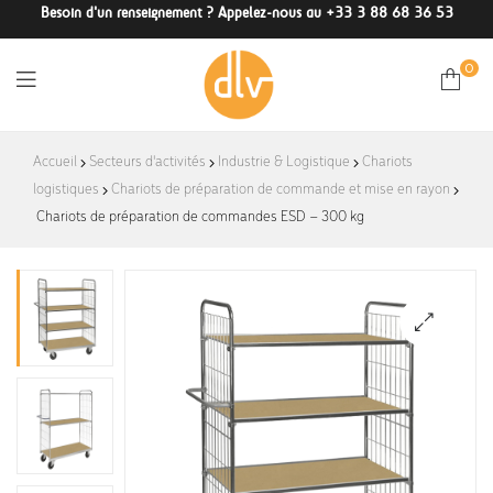
Besoin d'un renseignement ? Appelez-nous au +33 3 88 68 36 53
0
DLV-
Accueil
Secteurs d'activités
Industrie & Logistique
Chariots
logistiques
Chariots de préparation de commande et mise en rayon
France
Chariots de préparation de commandes ESD – 300 kg