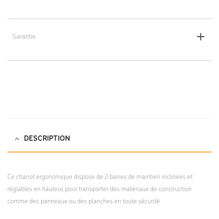
Roues : profil plat, Ø 260 mm
Matériau : acier
Poids : 15 kg
Garantie
Revêtement : peinture époxy (thermolaqué)
5 ans
Coloris : bleu
DESCRIPTION
Ce chariot ergonomique dispose de 2 barres de maintien inclinées et
réglables en hauteur, pour transporter des matériaux de construction
comme des panneaux ou des planches en toute sécurité.