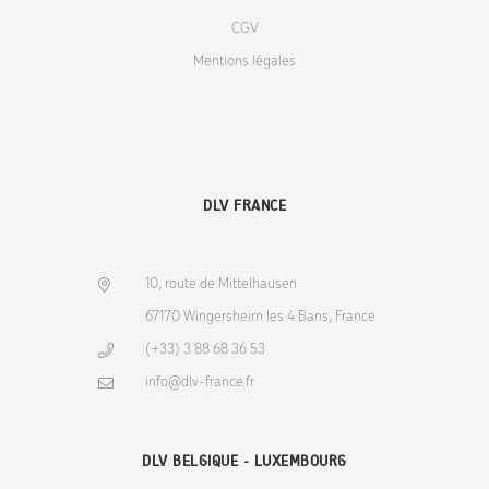
CGV
Mentions légales
DLV FRANCE
10, route de Mittelhausen
67170 Wingersheim les 4 Bans, France
(+33) 3 88 68 36 53
info@dlv-france.fr
DLV BELGIQUE - LUXEMBOURG