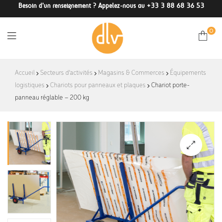
Besoin d'un renseignement ? Appelez-nous au +33 3 88 68 36 53
0
DLV-
Accueil
Secteurs d'activités
Magasins & Commerces
Équipements
logistiques
Chariots pour panneaux et plaques
France
Chariot porte-
panneau réglable – 200 kg