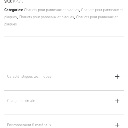
SKU:
KM213
Categories:
Chariots pour panneaux et plaques
,
Chariots pour panneaux et
plaques
,
Chariots pour panneaux et plaques
,
Chariots pour panneaux et
plaques
Caractéristiques techniques
Dimensions totales (L x l x H) : 1600 x 600 x 800 mm
Charge maximale
Hauteur réglable des tubes : 280 - 830 mm
Hauteur de la poignée : 1600 mm
200 kg
Hauteur du chargement (garde au sol) : 90 mm
Environnement & matériaux