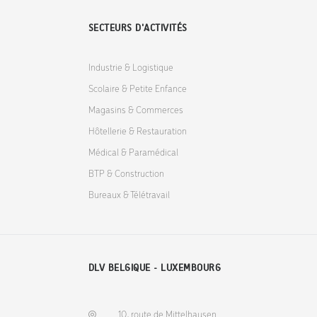
SECTEURS D'ACTIVITÉS
Industrie & Logistique
Scolaire & Petite Enfance
Magasins & Commerces
Hôtellerie & Restauration
Médical & Paramédical
BTP & Construction
Bureaux & Télétravail
DLV BELGIQUE - LUXEMBOURG
10, route de Mittelhausen