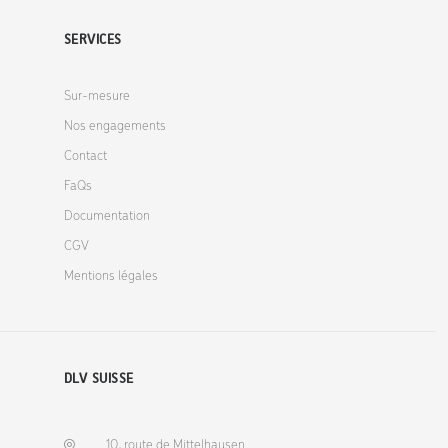
SERVICES
Sur-mesure
Nos engagements
Contact
FaQs
Documentation
CGV
Mentions légales
DLV SUISSE
10, route de Mittelhausen