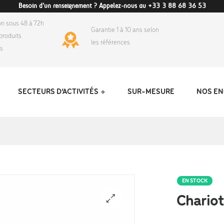
Besoin d'un renseignement ? Appelez-nous au +33 3 88 68 36 53
on sous 48 à 72h
Garantie 1 à 10 ans selon
produits
les références
ds
SECTEURS D’ACTIVITÉS
SUR-MESURE
NOS E
EN STOCK
Chario