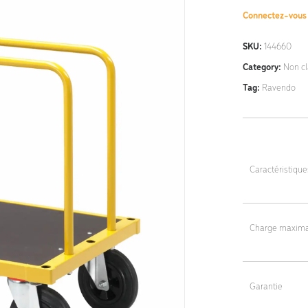
Connectez-vou
SKU:
144660
Category:
Non c
Tag:
Ravendo
Caractéristiqu
Dimensions : 1
Poids : 40 kg
Charge maxima
500 kg
Garantie