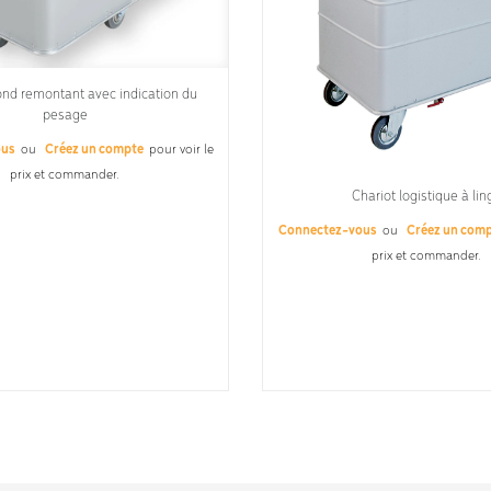
ond remontant avec indication du
pesage
ous
ou
Créez un compte
pour voir le
prix et commander.
Chariot logistique à lin
Connectez-vous
ou
Créez un com
prix et commander.