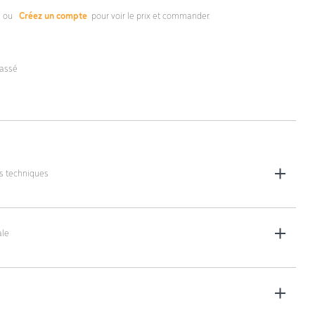
s
ou
Créez un compte
pour voir le prix et commander.
lassé
es techniques
00 x 60 x 94,5 cm
le