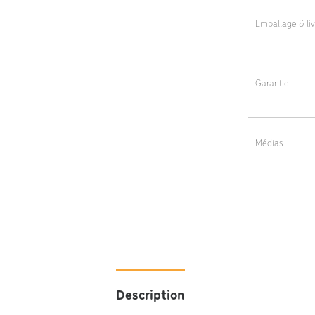
Emballage & liv
Revêtement : é
Livraison en co
Garantie
Emballage cart
5 ans
Médias
KM166-
Description