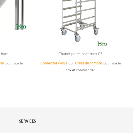
e-bacs
Chariot porte-bacs inox C3
pte
pour voir le
Connectez-vous
ou
Créez un compte
pour voir le
prix et commander.
SERVICES