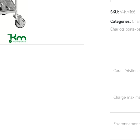
SKU:
V-KM166
Categories:
Char
Chariots porte-b
Caractéristiqu
Dimensions tota
Charge maxima
Distance entre
150 kg (21 kg p
Roulettes : 4 p
Environnement
Poids : 17,5 kg
Matériau : acier