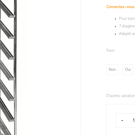
Connectez-vou
Pour tran
7 étagères
Adapté a
Frein
Non
Oui
D'autres variatio
-