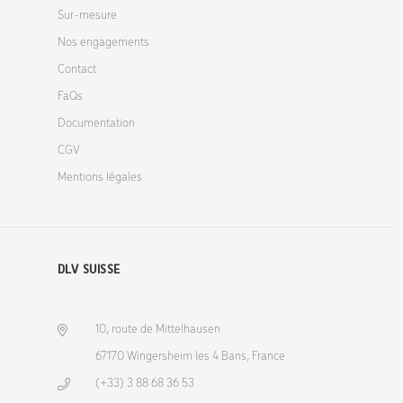
Sur-mesure
Nos engagements
Contact
FaQs
Documentation
CGV
Mentions légales
DLV SUISSE
10, route de Mittelhausen
67170 Wingersheim les 4 Bans, France
(+33) 3 88 68 36 53