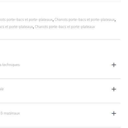
iots porte-bacs et porte-plateaux
,
Chariots porte-bacs et porte-plateaux
,
acs et porte-plateaux
,
Chariots porte-bacs et porte-plateaux
es techniques
les (L x l x H) : 660 x 410 x 1850 mm
le
 les étagères - selon le modèle : 150 mm ou 210 mm
ar étagère)
ivotantes, avec ou sans frein au choix, Ø 100 mm
 & matériaux