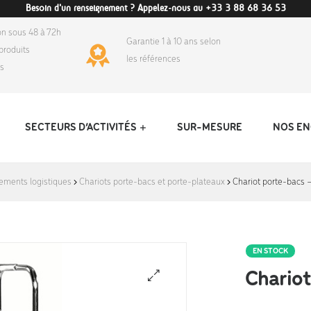
Besoin d'un renseignement ? Appelez-nous au +33 3 88 68 36 53
on sous 48 à 72h
Garantie 1 à 10 ans selon
produits
les références
ds
SECTEURS D’ACTIVITÉS
SUR-MESURE
NOS E
ements logistiques
Chariots porte-bacs et porte-plateaux
Chariot porte-bacs –
EN STOCK
Chariot