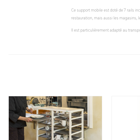
Ce support mobile est doté de 7 rails inc
restauration, mais aussi les magasins, l
Il est particulièrement adapté au tra