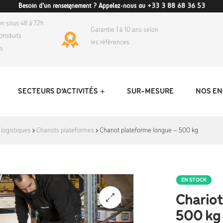
Besoin d'un renseignement ? Appelez-nous au +33 3 88 68 36 53
on sous 48 à 72h
Garantie 1 à 10 ans selon
produits
les références
ds
SECTEURS D’ACTIVITÉS
SUR-MESURE
NOS E
 logistiques
Chariots plateformes
Chariot plateforme longue – 500 kg
EN STOCK
Chariot
500 kg