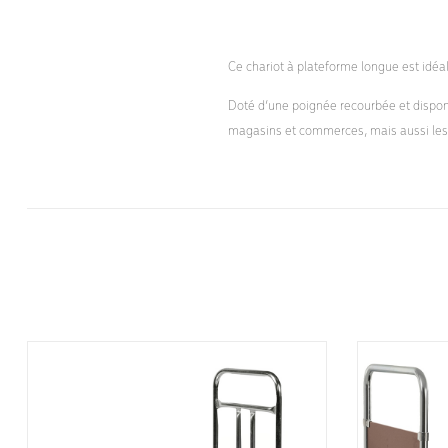
Ce chariot à plateforme longue est idéa
Doté d’une poignée recourbée et disponi
magasins et commerces, mais aussi les u