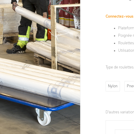
Connectez-vou
Platefor
Poignée 
Roulettes
Utilisati
Type de roulettes
Nylon
Pne
D'autres variatio