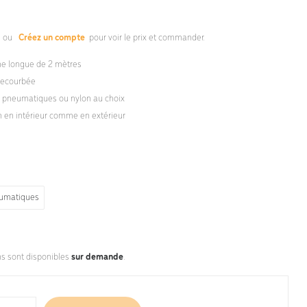
s
ou
Créez un compte
pour voir le prix et commander.
me longue de 2 mètres
recourbée
 pneumatiques ou nylon au choix
on en intérieur comme en extérieur
umatiques
ns sont disponibles
sur demande
.