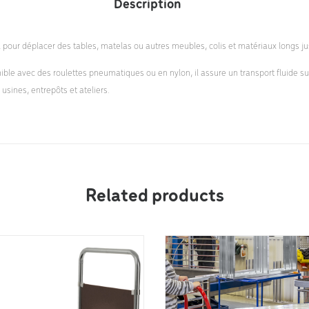
Description
l pour déplacer des tables, matelas ou autres meubles, colis et matériaux longs j
ble avec des roulettes pneumatiques ou en nylon, il assure un transport fluide su
sines, entrepôts et ateliers.
Related products