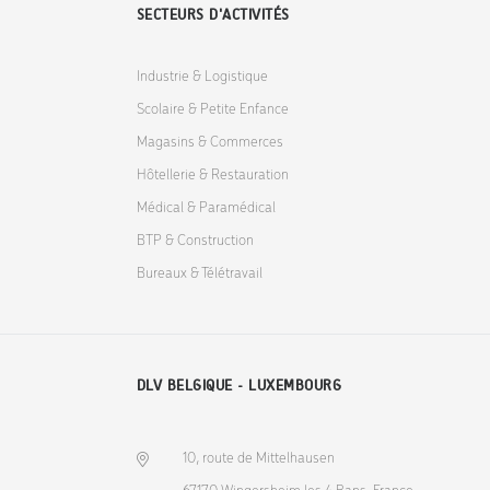
SECTEURS D'ACTIVITÉS
Industrie & Logistique
Scolaire & Petite Enfance
Magasins & Commerces
Hôtellerie & Restauration
Médical & Paramédical
BTP & Construction
Bureaux & Télétravail
DLV BELGIQUE - LUXEMBOURG
10, route de Mittelhausen