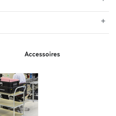
plateforme (garde au sol) : 180 mm
pivotantes, Ø 100 mm
ro-galvanisé
Accessoires