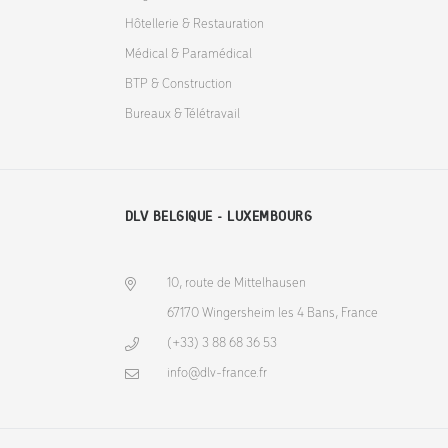
Hôtellerie & Restauration
Médical & Paramédical
BTP & Construction
Bureaux & Télétravail
DLV BELGIQUE - LUXEMBOURG
10, route de Mittelhausen
67170 Wingersheim les 4 Bans, France
(+33) 3 88 68 36 53
info@dlv-france.fr