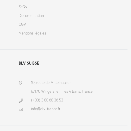
FaQs
Documentation
CGV
Mentions légales
DLV SUISSE
10, route de Mittelhausen
67170 Wingersheim les 4 Bans, France
(+33) 3 88 68 36 53
info@dlv-france.fr