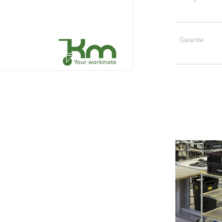
Hauteur de la 
250 kg
Roulettes : 4 
Garantie
Coloris : élect
5 ans
Poids : 17 kg