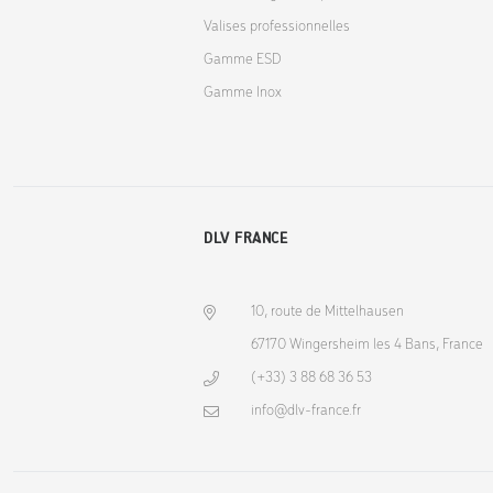
Valises professionnelles
Gamme ESD
Gamme Inox
DLV FRANCE
10, route de Mittelhausen
67170 Wingersheim les 4 Bans, France
(+33) 3 88 68 36 53
info@dlv-france.fr