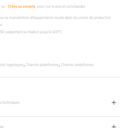
s
ou
Créez un compte
pour voir le prix et commander.
ur la manutention d’équipements lourds dans les zones de production
le
SD supportant la chaleur jusqu’à 400°C
iots logistiques
,
Chariots plateformes
,
Chariots plateformes
es techniques
les (L x l x h) : 950 x 550 x 915 mm
le