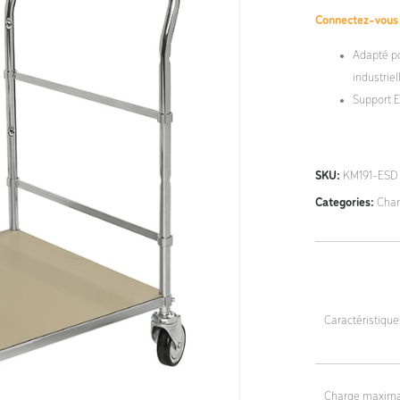
Connectez-vou
Adapté po
industriel
Support E
SKU:
KM191-ESD
Categories:
Char
Caractéristiqu
Dimensions tota
Charge maxima