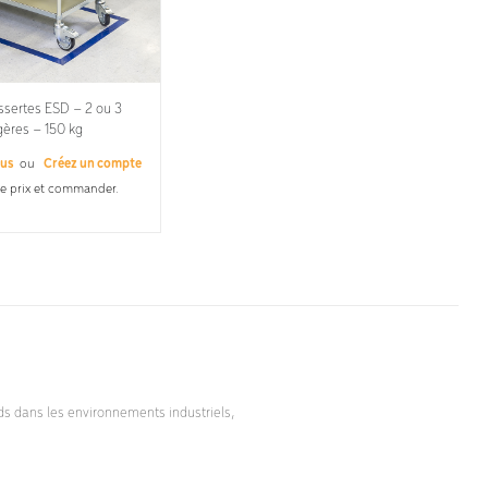
ssertes ESD – 2 ou 3
gères – 150 kg
ous
ou
Créez un compte
le prix et commander.
s dans les environnements industriels,