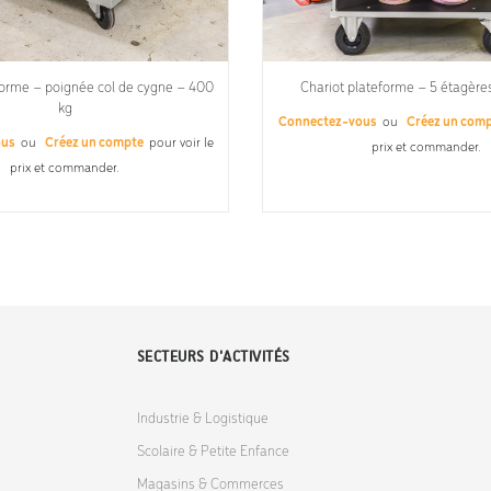
forme – poignée col de cygne – 400
Chariot plateforme – 5 étagère
kg
Connectez-vous
ou
Créez un com
ous
ou
Créez un compte
pour voir le
prix et commander.
prix et commander.
SECTEURS D'ACTIVITÉS
Industrie & Logistique
Scolaire & Petite Enfance
Magasins & Commerces