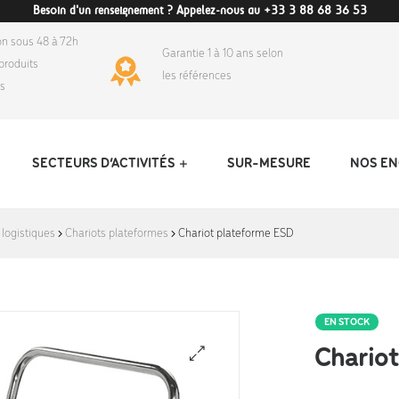
Besoin d'un renseignement ? Appelez-nous au +33 3 88 68 36 53
on sous 48 à 72h
Garantie 1 à 10 ans selon
produits
les références
ds
SECTEURS D’ACTIVITÉS
SUR-MESURE
NOS E
 logistiques
Chariots plateformes
Chariot plateforme ESD
EN STOCK
Chariot