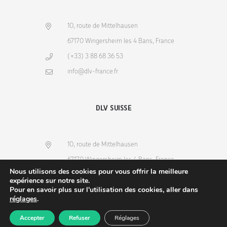
10, route de Mittelhausen
67170 Wingersheim les 4 Bans, France
(+33) 3 88 68 36 53
info@dlv-france.fr
DLV SUISSE
10, route de Mittelhausen
67170 Wingersheim les 4 Bans, France
Nous utilisons des cookies pour vous offrir la meilleure
(+33) 3 88 68 36 53
expérience sur notre site.
Pour en savoir plus sur l'utilisation des cookies, aller dans
info@dlv-france.fr
réglages
.
Accepter
Refuser
Réglages
Produits
Commande
Compte
Recherche