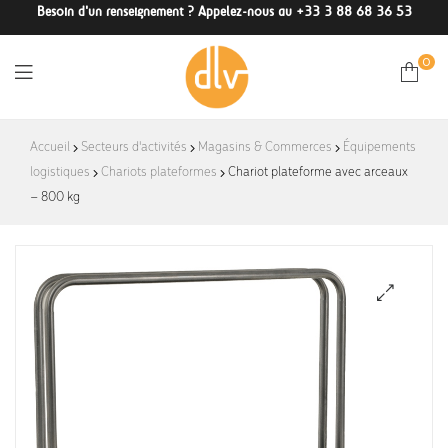
Besoin d'un renseignement ? Appelez-nous au +33 3 88 68 36 53
0
DLV-
Accueil
Secteurs d'activités
Magasins & Commerces
Équipements
logistiques
Chariots plateformes
France
Chariot plateforme avec arceaux
– 800 kg