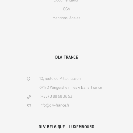
Documentation
CGV
Mentions légales
DLV FRANCE
10, route de Mittelhausen
67170 Wingersheim les 4 Bans, France
(+33) 3 88 68 36 53
info@dlv-france.fr
DLV BELGIQUE - LUXEMBOURG