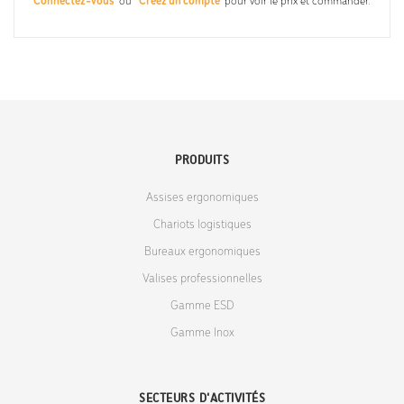
Connectez-vous
ou
Créez un compte
pour voir le prix et commander.
PRODUITS
Assises ergonomiques
Chariots logistiques
Bureaux ergonomiques
Valises professionnelles
Gamme ESD
Gamme Inox
SECTEURS D'ACTIVITÉS