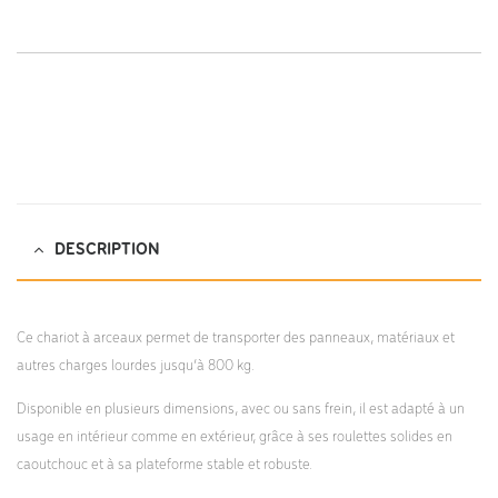
https://dlv-france.fr/wp-
content/uploads/2022/04/KM137-KM139-notice-montage.pdf;
DESCRIPTION
Ce chariot à arceaux permet de transporter des panneaux, matériaux et
autres charges lourdes jusqu’à 800 kg.
Disponible en plusieurs dimensions, avec ou sans frein, il est adapté à un
usage en intérieur comme en extérieur, grâce à ses roulettes solides en
caoutchouc et à sa plateforme stable et robuste.