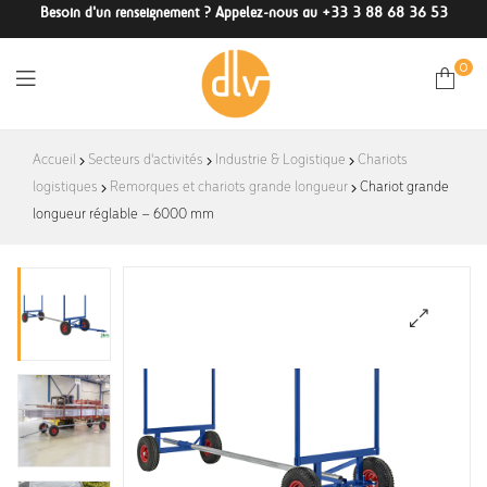
Besoin d'un renseignement ? Appelez-nous au +33 3 88 68 36 53
0
DLV-
Accueil
Secteurs d'activités
Industrie & Logistique
Chariots
logistiques
Remorques et chariots grande longueur
France
Chariot grande
longueur réglable – 6000 mm