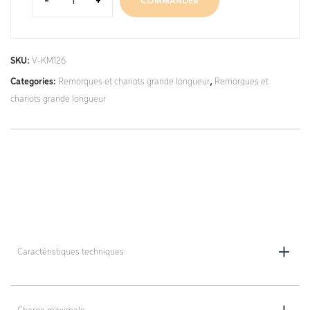
-
+
COMMANDER
SKU:
V-KM126
Categories:
Remorques et chariots grande longueur
,
Remorques et
chariots grande longueur
Caractéristiques techniques
Dimensions totales (L x l x h) : 6000 x 1270 x 640 mm