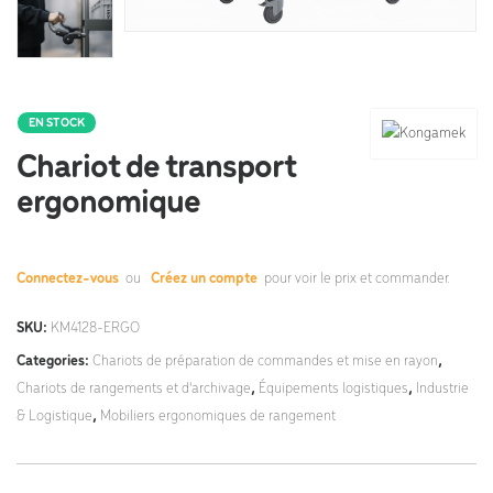
EN STOCK
Chariot de transport
ergonomique
Connectez-vous
ou
Créez un compte
pour voir le prix et commander.
SKU:
KM4128-ERGO
Categories:
Chariots de préparation de commandes et mise en rayon
,
Chariots de rangements et d'archivage
,
Équipements logistiques
,
Industrie
& Logistique
,
Mobiliers ergonomiques de rangement