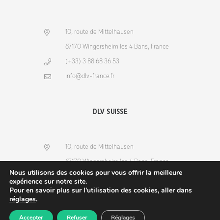
10, route de Mittelhausen
67170 Wingersheim les 4 Bans, France
(+33) 3 88 68 36 53
info@dlv-france.fr
DLV SUISSE
10, route de Mittelhausen
67170 Wingersheim les 4 Bans, France
Nous utilisons des cookies pour vous offrir la meilleure
(+33) 3 88 68 36 53
expérience sur notre site.
Pour en savoir plus sur l'utilisation des cookies, aller dans
info@dlv-france.fr
réglages
.
Accepter
Refuser
Réglages