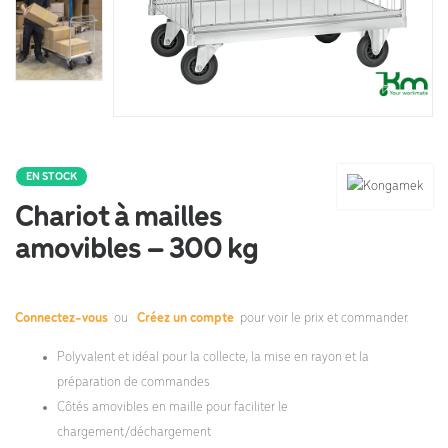
EN STOCK
Chariot à mailles
amovibles – 300 kg
Connectez-vous
ou
Créez un compte
pour voir le prix et commander.
Polyvalent et idéal pour la collecte, la mise en rayon et la
préparation de commandes
Côtés amovibles en maille pour faciliter le
chargement/déchargement