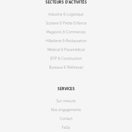
SECTEURS D'ACTIVITÉS
Industrie & Logistique
Scolaire & Petite Enfance
Magasins & Commerces
Hôtellerie & Restauration
Médical & Paramédical
BTP & Construction
Bureaux & Télétravail
SERVICES
Sur-mesure
Nos engagements
Contact
FaQs