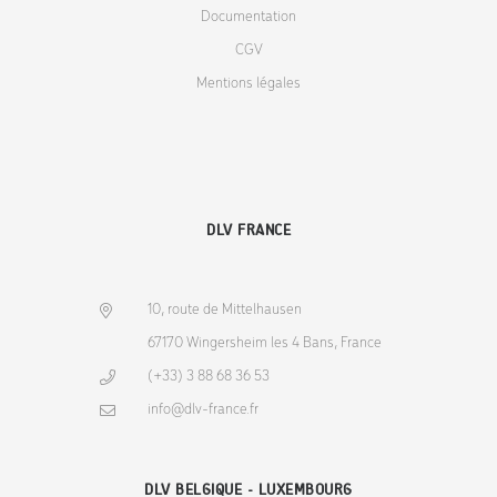
Documentation
CGV
Mentions légales
DLV FRANCE
10, route de Mittelhausen
67170 Wingersheim les 4 Bans, France
(+33) 3 88 68 36 53
info@dlv-france.fr
DLV BELGIQUE - LUXEMBOURG