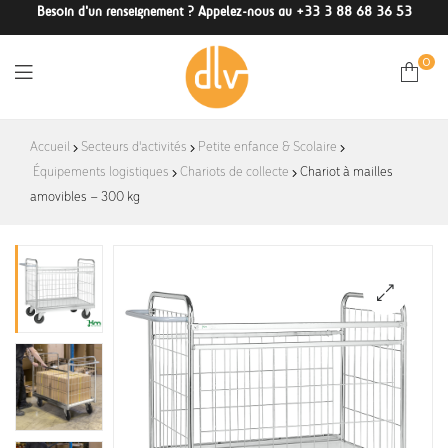
Besoin d'un renseignement ? Appelez-nous au +33 3 88 68 36 53
0
DLV-
Accueil
Secteurs d'activités
Petite enfance & Scolaire
Équipements logistiques
Chariots de collecte
France
Chariot à mailles
amovibles – 300 kg