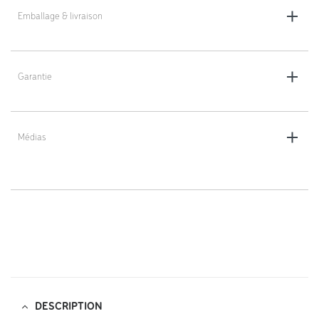
Emballage & livraison
Livraison en colis plat (non monté)
Garantie
5 ans
Médias
https://dlv-france.fr/wp-
content/uploads/2022/04/KM4404-R-notice-montage.pdf;
DESCRIPTION