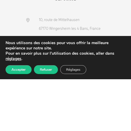
10, route de Mittelhausen
67170 Wingersheim les 4 Bans, France
(+33) 3 88 68 36 53
Nous utilisons des cookies pour vous offrir la meilleure
info@dlv-france.fr
expérience sur notre site.
Pour en savoir plus sur l'utilisation des cookies, aller dans
réglages
.
Accepter
Refuser
Réglages
Produits
Commande
Compte
Recherche
NEWSLETTER
Copyright © 2026
DLV-France
. Tous droits réservés.