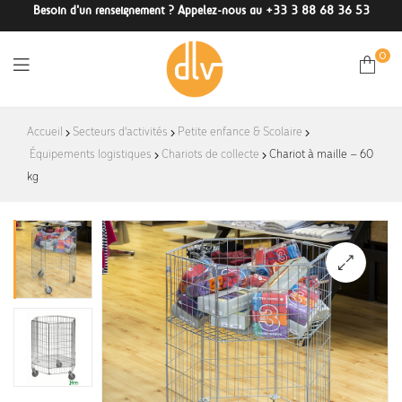
Besoin d'un renseignement ? Appelez-nous au +33 3 88 68 36 53
0
DLV-
Accueil
Secteurs d'activités
Petite enfance & Scolaire
Équipements logistiques
Chariots de collecte
France
Chariot à maille – 60
kg