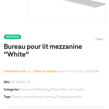
EN STOCK
Flexa
Bureau pour lit mezzanine
“White”
Connectez-vous
ou
Créez un compte
pour voir le prix et commander.
SKU:
82-50085-40
Categories:
Bureaux & Télétravail
,
Petite enfance & Scolaire
Tags:
Bureaux ergonomiques bureaux
,
Flexa
,
Nouveautés