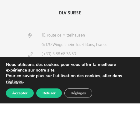
DLV SUISSE
10, route de Mittelhausen
67170 Wingersheim les 4 Bans, France
(+33) 3 88 68 36 53
info@dlv-france.fr
Nous utilisons des cookies pour vous offrir la meilleure
expérience sur notre site.
Pour en savoir plus sur l'utilisation des cookies, aller dans
réglages
.
Accepter
Refuser
Réglages
Produits
Commande
Compte
Recherche
NEWSLETTER