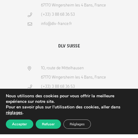
67170 Wingersheim les 4 Bans, France
(+33) 3 88 68 36 53
info@dlv-france.fr
DLV SUISSE
10, route de Mittelhausen
67170 Wingersheim les 4 Bans, France
(+33) 3 88 68 36 53
Nous utilisons des cookies pour vous offrir la meilleure
info@dlv-france.fr
expérience sur notre site.
Pour en savoir plus sur l'utilisation des cookies, aller dans
réglages
.
Accepter
Refuser
Réglages
Produits
Commande
Compte
Recherche
NEWSLETTER