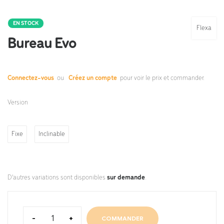
EN STOCK
Flexa
Bureau Evo
Connectez-vous
ou
Créez un compte
pour voir le prix et commander.
Version
Fixe
Inclinable
D'autres variations sont disponibles
sur demande
.
-
+
COMMANDER