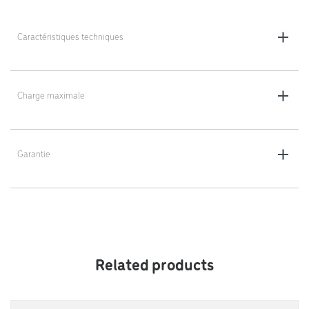
Caractéristiques techniques
Dimensions : 134 x 60 x 73 cm
Poids : 13 kg
Charge maximale
200 kg
Garantie
5 ans
Related products