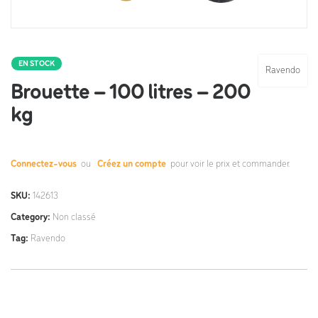
EN STOCK
Ravendo
Brouette – 100 litres – 200
kg
Connectez-vous
ou
Créez un compte
pour voir le prix et commander.
SKU:
142613
Category:
Non classé
Tag:
Ravendo