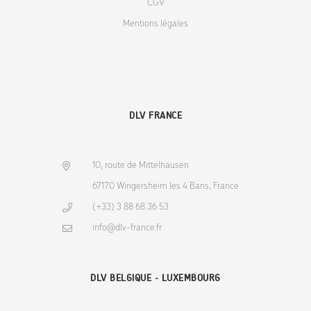
CGV
Mentions légales
DLV FRANCE
10, route de Mittelhausen
67170 Wingersheim les 4 Bans, France
(+33) 3 88 68 36 53
info@dlv-france.fr
DLV BELGIQUE - LUXEMBOURG