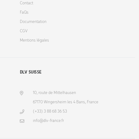
Contact
FaQs
Documentation
CGV
Mentions légales
DLV SUISSE
10, route de Mittelhausen
67170 Wingersheim les 4 Bans, France
(+33) 3 88 68 36 53
info@dlv-france.fr