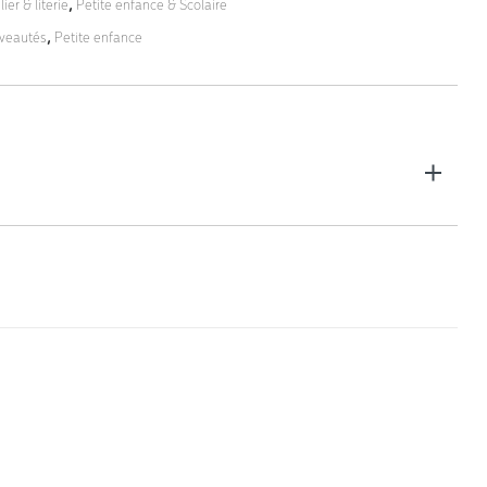
ier & literie
,
Petite enfance & Scolaire
veautés
,
Petite enfance