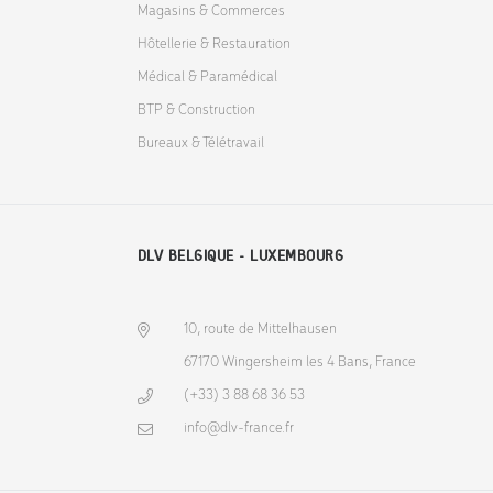
Magasins & Commerces
Hôtellerie & Restauration
Médical & Paramédical
BTP & Construction
Bureaux & Télétravail
DLV BELGIQUE - LUXEMBOURG
10, route de Mittelhausen
67170 Wingersheim les 4 Bans, France
(+33) 3 88 68 36 53
info@dlv-france.fr