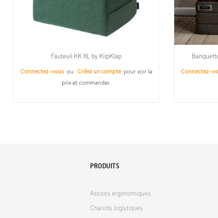
Fauteuil KK XL by KlipKlap
Banquette
Connectez-vous
ou
Créez un compte
pour voir le
Connectez-v
prix et commander.
PRODUITS
Assises ergonomiques
Chariots logistiques