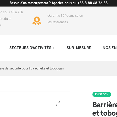
Besoin d'un renseignement ? Appelez-nous au +33 3 88 68 36 53
on sous 48 à 72h
Garantie 1 à 10 ans selon
produits
les références
ds
SECTEURS D’ACTIVITÉS
SUR-MESURE
NOS E
ère de sécurité pour lit à échelle et toboggan
EN STOCK
Barrière
et tob