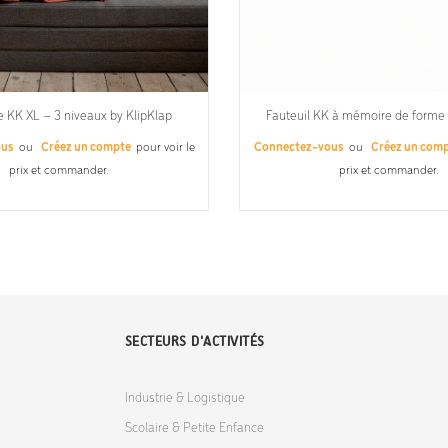
 KK XL – 3 niveaux by KlipKlap
Fauteuil KK à mémoire de forme 
ous
ou
Créez un compte
pour voir le
Connectez-vous
ou
Créez un com
prix et commander.
prix et commander.
SECTEURS D'ACTIVITÉS
Industrie & Logistique
Scolaire & Petite Enfance