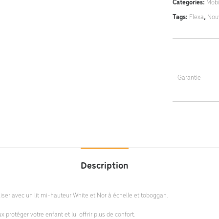
Categories:
Mobil
Tags:
Flexa
,
Nou
Garantie
5 ans
Description
liser avec un lit mi-hauteur White et Nor à échelle et toboggan.
x protéger votre enfant et lui offrir plus de confort.