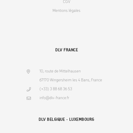
CGV
Mentions légales
DLV FRANCE
10, route de Mittelhausen
67170 Wingersheim les 4 Bans, France
(+33) 3 88 68 36 53
info@dlv-france.fr
DLV BELGIQUE - LUXEMBOURG