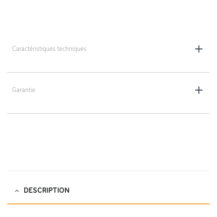
Caractéristiques techniques
Dimensions : 210 x 101 x 66.5 cm
Poids : 43 kg
Garantie
5 ans
DESCRIPTION