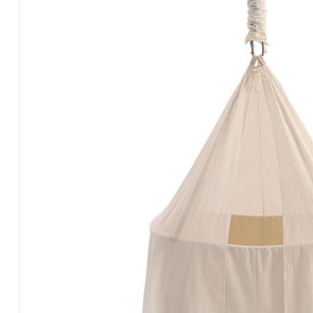
de
sièges
ergonomiques.