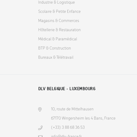
Industrie & Logistique
Scolaire & Petite Enfance
Magasins & Commerces
Hôtellerie & Restauration
Médical & Paramédical
BTP & Construction
Bureaux & Télétravail
DLV BELGIQUE - LUXEMBOURG
10, route de Mittelhausen
67170 Wingersheim les 4 Bans, France
(+33) 3 88 68 36 53
info@dlv-france.fr