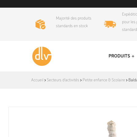
Expéditi
Majorité des produits
pour les 
standards en stock
standar
PRODUITS
DLV-
Accueil
Secteurs d'activités
Petite enfance & Scolaire
Balda
France
Conception
et
fabrication
d'équipements
logistiques
et