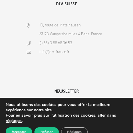
DLV SUISSE
10, route de Mittelhausen
67170 Wingersheim les 4 Bans, France
(+33) 3 88 68 36 53
info@dlv-france.fr
NEWSLETTER
Nous utilisons des cookies pour vous offrir la meilleure
expérience sur notre site.
Pour en savoir plus sur l'utilisation des cookies, aller dans
réglages
.
Copyright © 2026
DLV-France
. Tous droits réservés.
Accepter
Refuser
Réglages