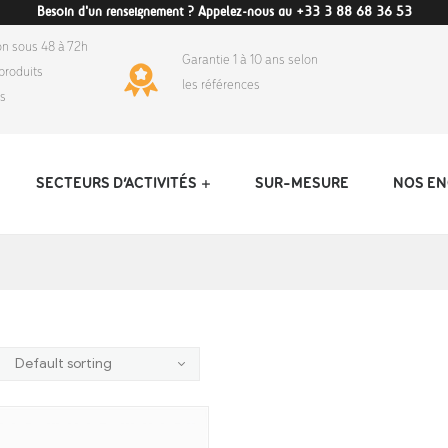
Besoin d'un renseignement ? Appelez-nous au +33 3 88 68 36 53
on sous 48 à 72h
Garantie 1 à 10 ans selon
produits
les références
ds
SECTEURS D’ACTIVITÉS
SUR-MESURE
NOS E