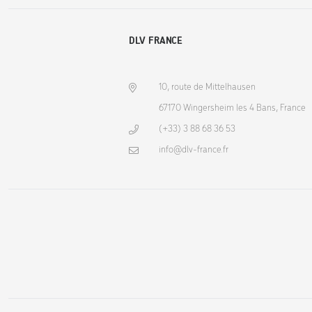
DLV FRANCE
10, route de Mittelhausen
67170 Wingersheim les 4 Bans, France
(+33) 3 88 68 36 53
info@dlv-france.fr