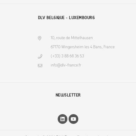
DLV BELGIQUE - LUXEMBOURG
10, route de Mittelhausen
67170 Wingersheim les 4 Bans, France
(+33) 3 88 68 36 53
info@dlv-france.fr
NEWSLETTER