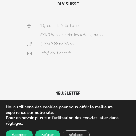
DLV SUISSE
10, route de Mittelhausen
67170 Wingersheim les 4 Bans, France
(+33) 3 88 68 36 53
info@dlv-france.fr
NEWSLETTER
Nous utilisons des cookies pour vous offrir la meilleure
expérience sur notre site.
Pour en savoir plus sur l'utilisation des cookies, aller dans
réglages
.
Copyright © 2026
DLV-France
. Tous droits réservés.
Accepter
Refuser
Réglages