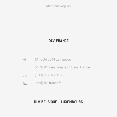
Mentions légales
DLV FRANCE
10, route de Mittelhausen
67170 Wingersheim les 4 Bans, France
(+33) 3 88 68 36 53
info@dlv-france.fr
DLV BELGIQUE - LUXEMBOURG