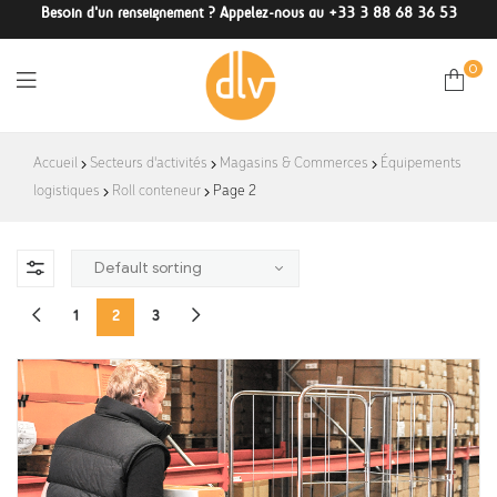
Besoin d'un renseignement ? Appelez-nous au +33 3 88 68 36 53
0
DLV-
Accueil
Secteurs d'activités
Magasins & Commerces
Équipements
logistiques
Roll conteneur
France
Page 2
1
2
3