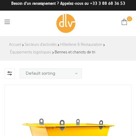
Besoin d'un renseignement ? Appelez-nous au +33 3 88 68 36 53
0
DLV-
Accueil
Secteurs d'activités
Hôtellerie & Restauration
Équipements logistiques
Bennes et chariots de tri
France