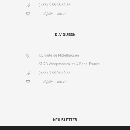
(+33) 3 88 68 36 53
info@dlv-france.fr
DLV SUISSE
10, route de Mittelhausen
67170 Wingersheim les 4 Bans, France
(+33) 3 88 68 36 53
info@dlv-france.fr
NEWSLETTER