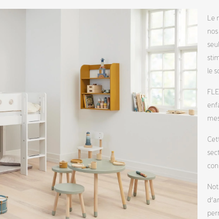
Le 
nos
seu
stim
le s
FLE
enfa
mes
Cet
sec
con
Not
d’a
per