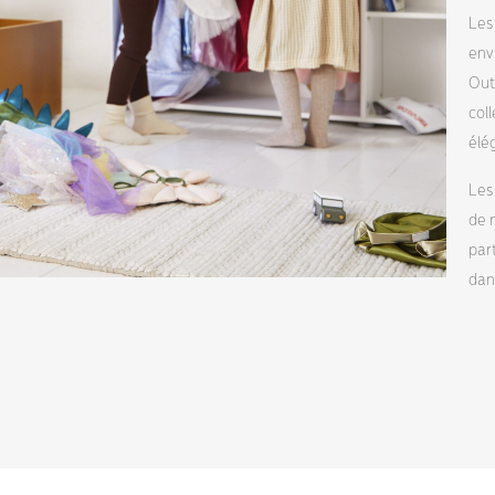
Les
env
Out
col
élé
Les
de 
par
dan