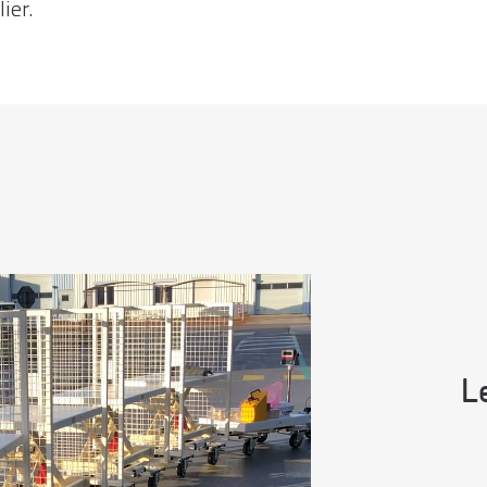
lier.
L