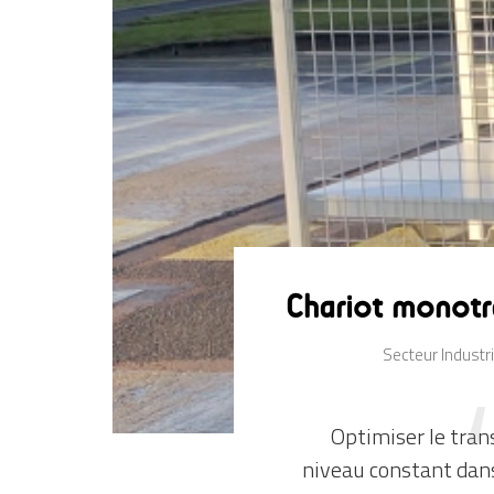
de
sièges
ergonomiques.
Chariot monotr
Secteur Industri
Optimiser le tran
niveau constant dans