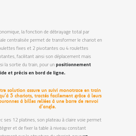
onomique, la fonction de débrayage total par
ale centralisée permet de transformer le chariot en
oulettes fixes et 2 pivotantes ou 4 roulettes
otantes, facilitant ainsi son déplacement mais
si la sortie du train, pour un
positionnement
ide et précis en bord de ligne.
tre solution assure un suivi monotrace en train
qu’à 5 chariots, tractés facilement grâce à leurs
ouronnes à billes reliées à une barre de renvoi
d’angle.
c ses 12 platines, son plateau à claire voie permet
ntégrer et de fixer la table à niveau constant
ectement sur la structure du chariot, pour
un