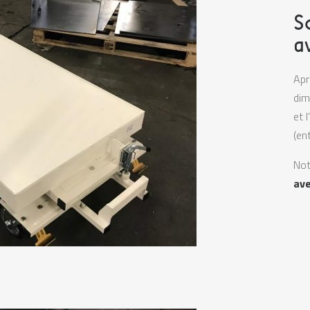
S
a
Apr
dim
et 
(en
Not
ave