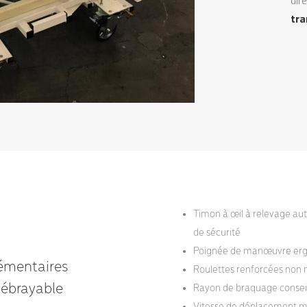
tra
Timon à œil à relevage au
de sécurité
Poignée de manœuvre erg
émentaires
Roulettes renforcées non
débrayable
Rayon de braquage conseill
Vitesse de déplacement m