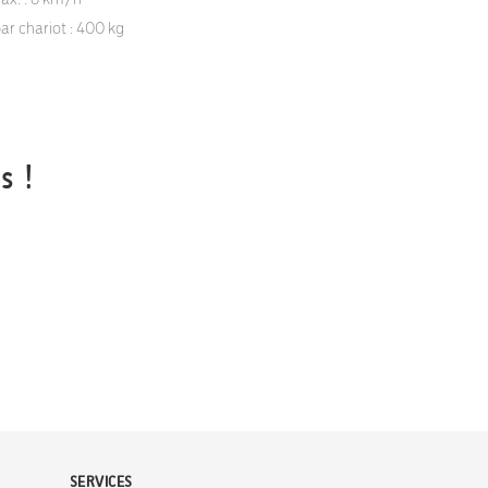
r chariot : 400 kg
s !
SERVICES