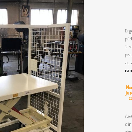
Erg
péd
2 r
piv
aus
rap
No
jus
c
Ave
d’i
dir