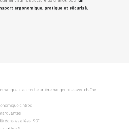
nsport ergonomique, pratique et sécurisé.
tomatique + accroche arrière par goupille avec chaîne
onomique cintrée
 marquantes
é dans les allées : 90°
ax. : 6 km/h